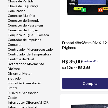
Chave de Partida
Chave de Segurança
Comutador
Conector Múltiplo
Conector de Emenda
Conector de Passagem
Conector de Torção
Conjunto Plugue + Tomada
Contador de Impulsos
Frontal 48x96mm RMX-12
Contator
Digimec
Controlador Microprocessado
Controlador de Temperatura
Controle de Nível
R$ 35,00
à vista no Pix
Detector de Movimento
12x
R$ 3,65
ou
de
Digimec
Disjuntor Motor
Eletrodo
Comprar
Fonte De Alimentação
Frontal
Fusível e Acessórios
Grade
Interruptor Diferencial IDR
Interruptor a Pedal