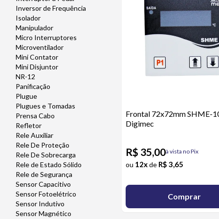
Inversor de Frequência
Isolador
Manipulador
Micro Interruptores
Microventilador
Mini Contator
Mini Disjuntor
NR-12
Panificação
Plugue
Plugues e Tomadas
Frontal 72x72mm SHME-1
Prensa Cabo
Digimec
Refletor
Rele Auxiliar
Rele De Proteção
R$ 35,00
à vista no Pix
Rele De Sobrecarga
12x
R$ 3,65
ou
de
Rele de Estado Sólido
Rele de Segurança
Sensor Capacitivo
Sensor Fotoelétrico
Comprar
Sensor Indutivo
Sensor Magnético