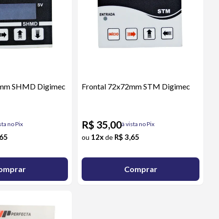
2mm SHMD Digimec
Frontal 72x72mm STM Digimec
R$ 35,00
sta no Pix
à vista no Pix
,65
12x
R$ 3,65
ou
de
omprar
Comprar