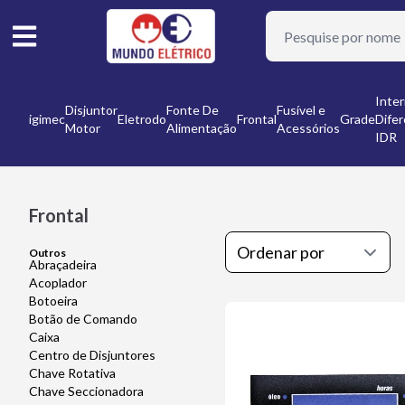
or
Inter
Disjuntor
Fonte De
Fusível e
Digimec
Eletrodo
Frontal
Grade
Difer
Motor
Alimentação
Acessórios
nto
IDR
Frontal
Outros
Abraçadeira
Acoplador
Botoeira
Botão de Comando
Caixa
Centro de Disjuntores
Chave Rotativa
Chave Seccionadora