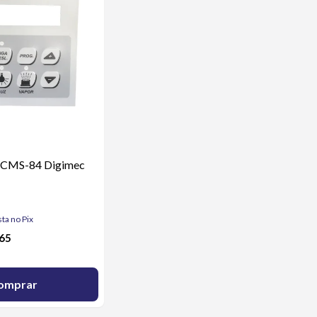
6 CMS-84 Digimec
sta no Pix
,65
omprar