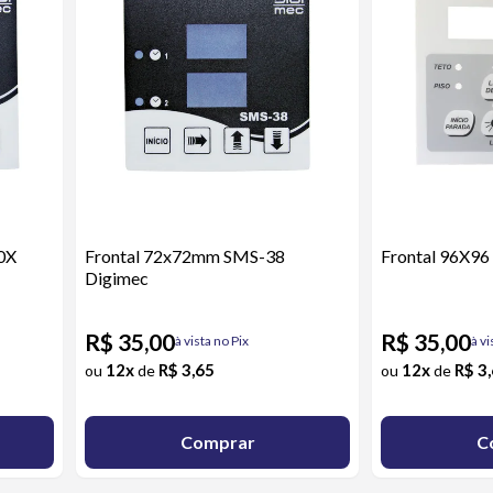
0X
Frontal 72x72mm SMS-38
Frontal 96X9
Digimec
R$ 35,00
R$ 35,00
à vista no Pix
à vi
12x
R$ 3,65
12x
R$ 3
ou
de
ou
de
Comprar
C