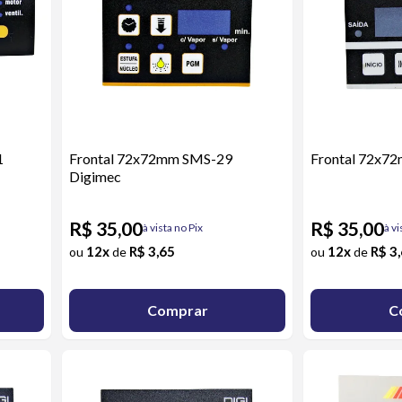
1
Frontal 72x72mm SMS-29
Frontal 72x7
Digimec
R$ 35,00
R$ 35,00
à vista no Pix
à vi
12x
R$ 3,65
12x
R$ 3
ou
de
ou
de
Comprar
C