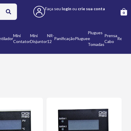
Faça seu
login
ou
crie sua conta
0
Plugues
Mini
Mini
NR-
Prensa
tilador
Panificação
Plugue
e
Refleto
Contator
Disjuntor
12
Cabo
Tomadas