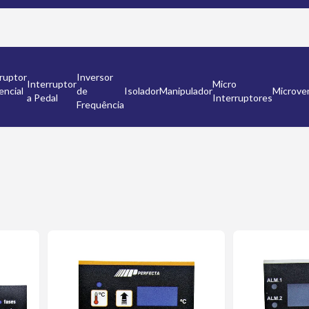
ruptor
Inversor
Interruptor
Micro
encial
de
Isolador
Manipulador
Microven
a Pedal
Interruptores
Frequência