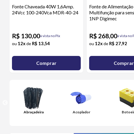
Fonte Chaveada 40W 1,6Amp.
Fonte de Alimentação
24Vcc 100-240Vca MDR-40-24
Multifunção para sen
1NP Digimec
R$ 130,00
R$ 268,00
à vista no Pix
à vista no 
12x
R$ 13,54
12x
R$ 27,92
ou
de
ou
de
Comprar
Comprar
Abraçadeira
Acoplador
Botoei