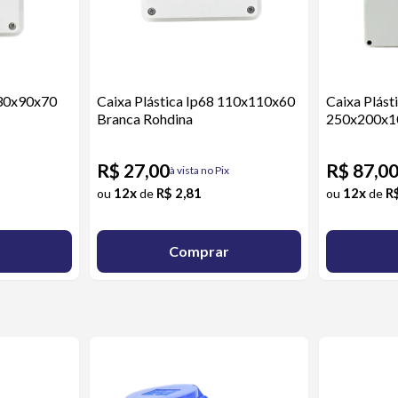
130x90x70
Caixa Plástica Ip68 110x110x60
Caixa Plást
Branca Rohdina
250x200x10
R$ 27,00
R$ 87,0
à vista no Pix
12x
R$ 2,81
12x
R
ou
de
ou
de
Comprar