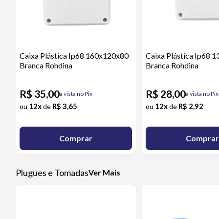
Caixa Plástica Ip68 160x120x80
Caixa Plástica Ip68 
Branca Rohdina
Branca Rohdina
R$ 35,00
R$ 28,00
à vista no Pix
à vista no Pix
12x
R$ 3,65
12x
R$ 2,92
ou
de
ou
de
Comprar
Comprar
Plugues e Tomadas
Ver Mais