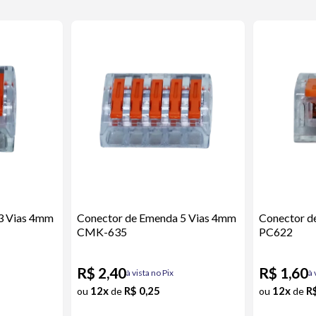
3 Vias 4mm
Conector de Emenda 5 Vias 4mm
Conector d
CMK-635
PC622
R$ 2,40
R$ 1,60
à vista no Pix
à 
12x
R$ 0,25
12x
R
ou
de
ou
de