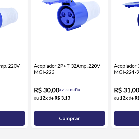
mp. 220V
Acoplador 2P+T 32Amp. 220V
Acoplador
MGI-223
MGI-224-
R$ 30,00
R$ 31,0
à vista no Pix
12x
R$ 3,13
12x
R
ou
de
ou
de
Comprar