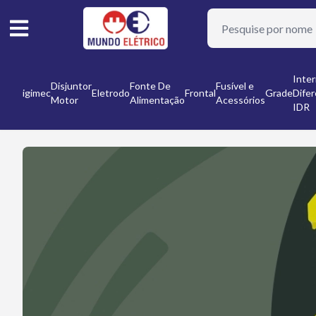
or
Inter
Disjuntor
Fonte De
Fusível e
Digimec
Eletrodo
Frontal
Grade
Difer
Motor
Alimentação
Acessórios
nto
IDR