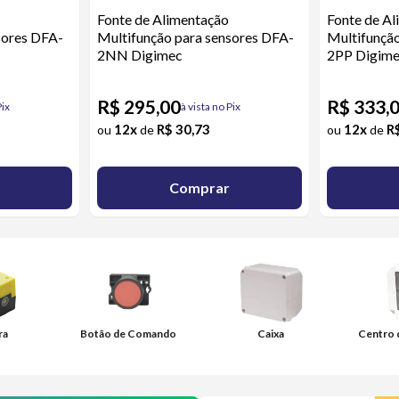
Fonte de Alimentação
Fonte de A
sores DFA-
Multifunção para sensores DFA-
Multifunçã
2NN Digimec
2PP Digim
R$ 295,00
R$ 333,
Pix
à vista no Pix
12x
R$ 30,73
12x
R
ou
de
ou
de
Comprar
ra
Botão de Comando
Caixa
Centro 