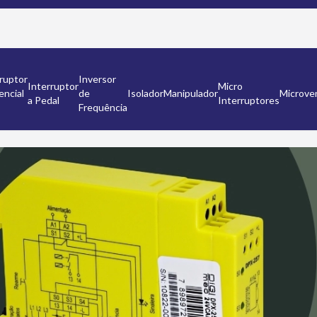
ruptor
Inversor
Interruptor
Micro
encial
de
Isolador
Manipulador
Microven
a Pedal
Interruptores
Frequência