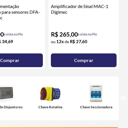
limentação
Amplificador de Sinal MAC-1
o para sensores DFA-
Digimec
ec
00
R$ 265,00
à vista no Pix
à vista no Pix
$ 34,69
12x
R$ 27,60
ou
de
Comprar
Comprar
de Disjuntores
Chave Rotativa
Chave Seccionadora