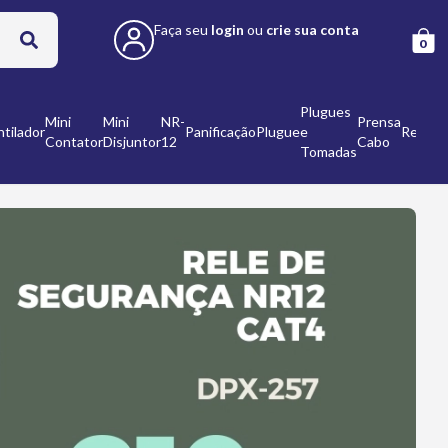
Faça seu
login
ou
crie sua conta
0
Plugues
Mini
Mini
NR-
Prensa
tilador
Panificação
Plugue
e
Refleto
Contator
Disjuntor
12
Cabo
Tomadas