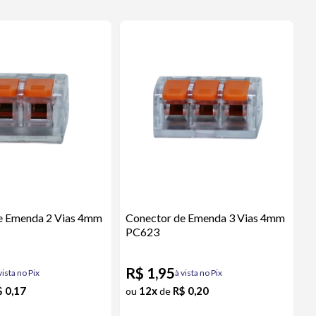
e Emenda 2 Vias 4mm
Conector de Emenda 3 Vias 4mm
PC623
R$ 1,95
vista no Pix
à vista no Pix
$ 0,17
12x
R$ 0,20
ou
de