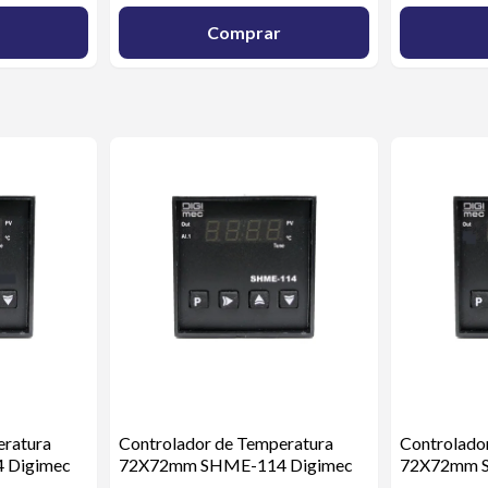
Comprar
eratura
Controlador de Temperatura
Controlado
 Digimec
72X72mm SHME-114 Digimec
72X72mm S