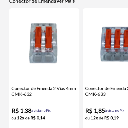
Conector de Emenda
Ver Mais
Conector de Emenda 2 Vias 4mm
Conector de Emenda 
CMK-632
CMK-633
R$ 1,38
R$ 1,85
à vista no Pix
à vista no Pix
12x
R$ 0,14
12x
R$ 0,19
ou
de
ou
de