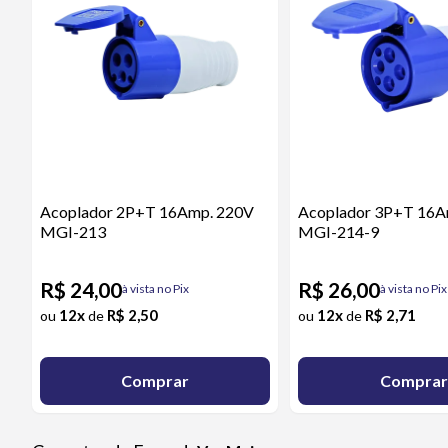
Acoplador 2P+T 16Amp. 220V
Acoplador 3P+T 16A
MGI-213
MGI-214-9
R$ 24,00
R$ 26,00
à vista no Pix
à vista no Pix
12x
R$ 2,50
12x
R$ 2,71
ou
de
ou
de
Comprar
Comprar