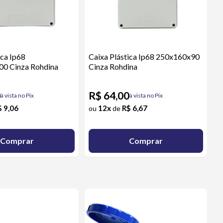
ica Ip68
Caixa Plástica Ip68 250x160x90
0 Cinza Rohdina
Cinza Rohdina
0
R$ 64,00
à vista no Pix
à vista no Pix
$ 9,06
12x
R$ 6,67
ou
de
Comprar
Comprar