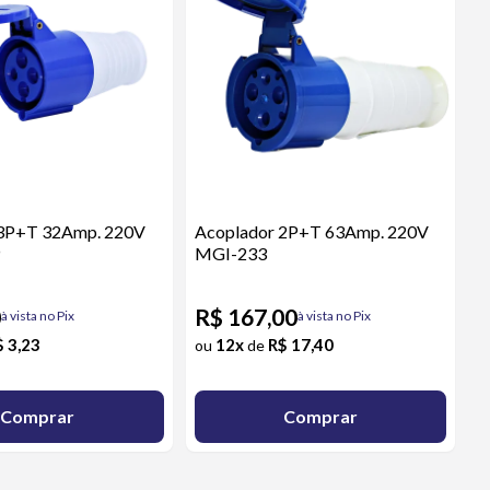
 3P+T 32Amp. 220V
Acoplador 2P+T 63Amp. 220V
9
MGI-233
0
R$ 167,00
à vista no Pix
à vista no Pix
$ 3,23
12x
R$ 17,40
ou
de
Comprar
Comprar