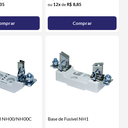
,35
12x
R$ 8,85
ou
de
omprar
Comprar
vel NH00/NH00C
Base de Fusível NH1