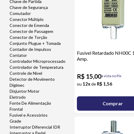
Chave de Partida
Chave de Segurança
Comutador
Conector Múltiplo
Conector de Emenda
Conector de Passagem
Conector de Torção
Conjunto Plugue + Tomada
Contador de Impulsos
Fusível Retardado NH00C 
Contator
Amp.
Controlador Microprocessado
Controlador de Temperatura
Controle de Nível
R$ 15,00
à vista no Pix
Detector de Movimento
12x
R$ 1,56
ou
de
Digimec
Disjuntor Motor
Eletrodo
Comprar
Fonte De Alimentação
Frontal
Fusível e Acessórios
Grade
Interruptor Diferencial IDR
Interruptor a Pedal