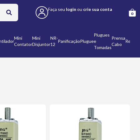
Faça seu
login
ou
crie sua conta
0
Plugues
Mini
Mini
NR-
Prensa
tilador
Panificação
Plugue
e
Refleto
Contator
Disjuntor
12
Cabo
Tomadas