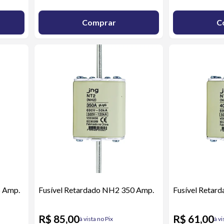
Comprar
C
5 Amp.
Fusível Retardado NH2 350 Amp.
Fusível Retar
R$ 85,00
R$ 61,00
à vista no Pix
à vi