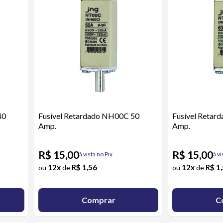
40
Fusível Retardado NH00C 50
Fusível Retar
Amp.
Amp.
R$ 15,00
R$ 15,00
à vista no Pix
à vi
12x
R$ 1,56
12x
R$ 1
ou
de
ou
de
Comprar
C