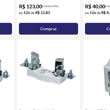
R$ 123,00
R$ 40,00
à vista no Pix
à vi
12x
R$ 12,81
12x
R$ 4
ou
de
ou
de
Comprar
C