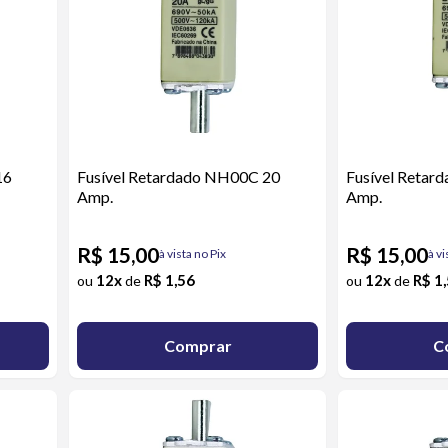
16
Fusível Retardado NH00C 20
Fusível Retar
Amp.
Amp.
R$ 15,00
R$ 15,00
à vista no Pix
à vi
12x
R$ 1,56
12x
R$ 1
ou
de
ou
de
Comprar
C