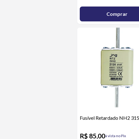
Comprar
Fusível Retardado NH2 31
R$ 85,00
à vista no Pix