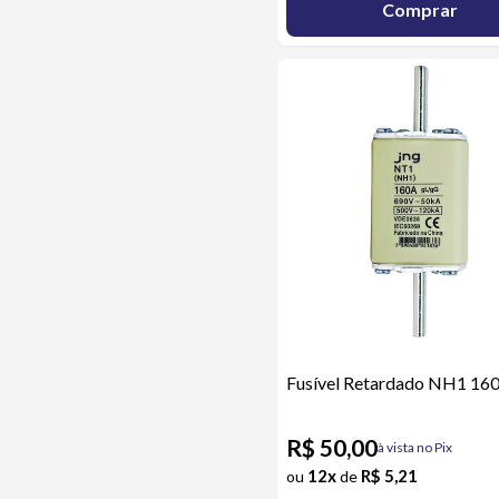
Comprar
Fusível Retardado NH1 16
R$ 50,00
à vista no Pix
12x
R$ 5,21
ou
de