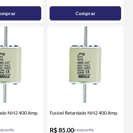
omprar
Comprar
dado NH2 400 Amp.
Fusível Retardado NH2 400 Amp.
R$ 85,00
sta no Pix
à vista no Pix