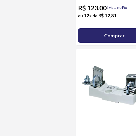
R$ 123,00
à vista no Pix
12x
R$ 12,81
ou
de
Comprar