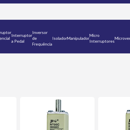
ruptor
Inversor
Interruptor
Micro
encial
de
Isolador
Manipulador
Microven
a Pedal
Interruptores
Frequência