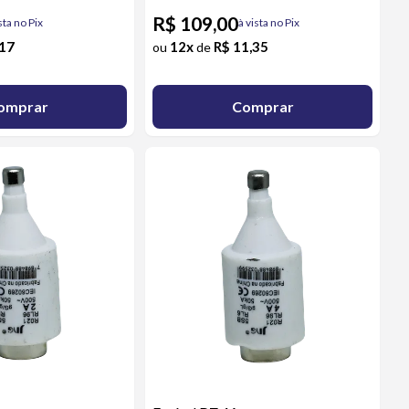
R$ 109,00
sta no Pix
à vista no Pix
,17
12x
R$ 11,35
ou
de
omprar
Comprar