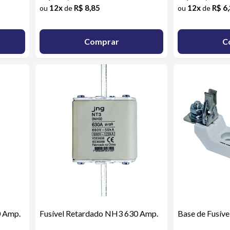
12x
R$ 8,85
12x
R$ 6
ou
de
ou
de
Comprar
C
0 Amp.
Fusível Retardado NH3 630 Amp.
Base de Fusí