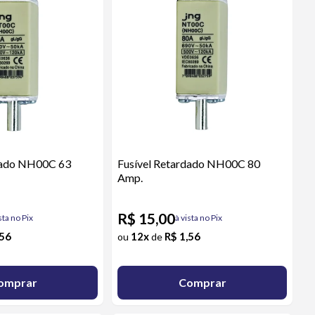
dado NH00C 63
Fusível Retardado NH00C 80
Amp.
R$ 15,00
sta no Pix
à vista no Pix
,56
12x
R$ 1,56
ou
de
omprar
Comprar