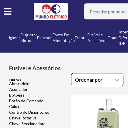
or
Inter
Disjuntor
Fonte De
Fusível e
Digimec
Eletrodo
Frontal
Grade
Difer
Motor
Alimentação
Acessórios
nto
IDR
Fusível e Acessórios
Outros
Abraçadeira
Acoplador
Botoeira
Botão de Comando
Caixa
Centro de Disjuntores
Chave Rotativa
Chave Seccionadora