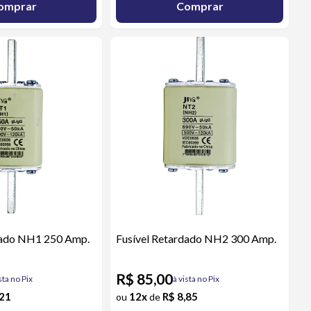
omprar
Comprar
dado NH1 250 Amp.
Fusível Retardado NH2 300 Amp.
R$ 85,00
sta no Pix
à vista no Pix
,21
12x
R$ 8,85
ou
de