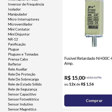
Inversor de Frequência
Isolador
Manipulador
Micro Interruptores
Microventilador
Mini Contator
Mini Disjuntor
NR-12
Panificação
Plugue
Plugues e Tomadas
Fusível Retardado NH00C 
Prensa Cabo
Amp.
Refletor
Rele Auxiliar
Rele De Proteção
R$ 15,00
à vista no Pix
Rele De Sobrecarga
12x
R$ 1,56
ou
de
Rele de Estado Sólido
Rele de Segurança
Sensor Capacitivo
Sensor Fotoelétrico
Comprar
Sensor Indutivo
Sensor Magnético