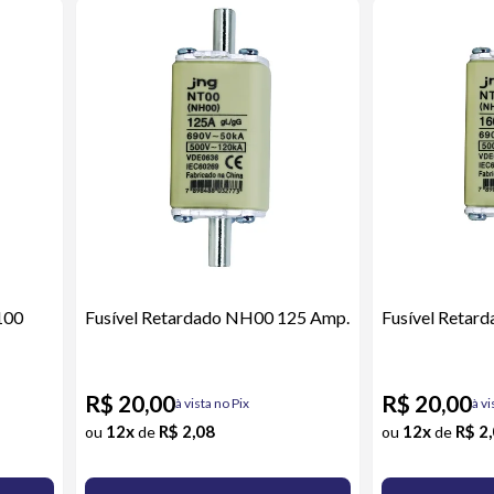
100
Fusível Retardado NH00 125 Amp.
Fusível Retar
R$ 20,00
R$ 20,00
à vista no Pix
à vi
12x
R$ 2,08
12x
R$ 2
ou
de
ou
de