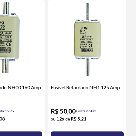
dado NH00 160 Amp.
Fusível Retardado NH1 125 Amp.
R$ 50,00
sta no Pix
à vista no Pix
,08
12x
R$ 5,21
ou
de