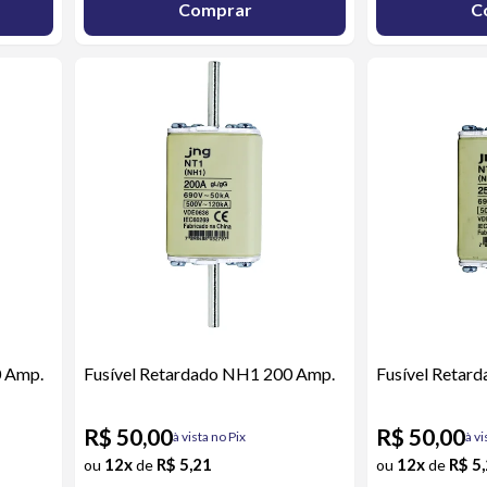
Comprar
C
0 Amp.
Fusível Retardado NH1 200 Amp.
Fusível Retar
R$ 50,00
R$ 50,00
à vista no Pix
à vi
12x
R$ 5,21
12x
R$ 5
ou
de
ou
de