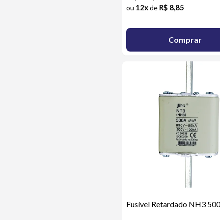
12x
R$ 8,85
ou
de
Comprar
Fusível Retardado NH3 50