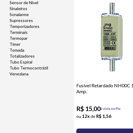
Sensor de Nível
Sinaleiros
Sonalarme
Supressores
Temporizadores
Terminais
Termopar
Timer
Tomada
Totalizadores
Tubo Espiral
Tubo Termocontrátil
Veneziana
Fusível Retardado NH00C 
Amp.
R$ 15,00
à vista no Pix
12x
R$ 1,56
ou
de