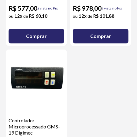
R$ 577,00
R$ 978,00
à vista no Pix
à vista no Pix
12x
R$ 60,10
12x
R$ 101,88
ou
de
ou
de
Comprar
Comprar
Controlador
Microprocessado GMS-
19 Digimec