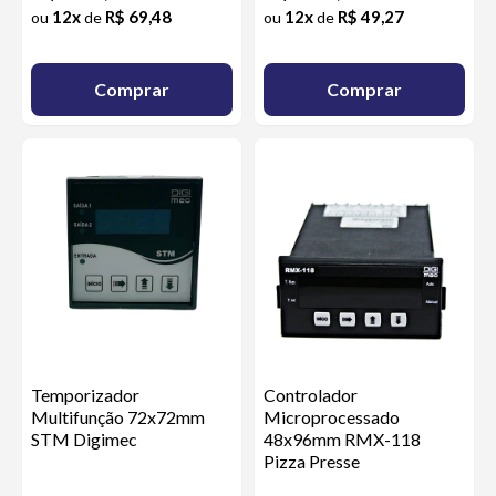
12x
R$ 69,48
12x
R$ 49,27
ou
de
ou
de
Comprar
Comprar
Temporizador
Controlador
Multifunção 72x72mm
Microprocessado
STM Digimec
48x96mm RMX-118
Pizza Presse